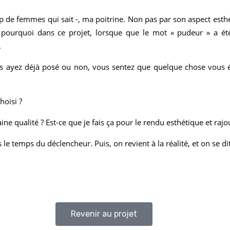
e femmes qui sait -, ma poitrine. Non pas par son aspect esthét
st pourquoi dans ce projet, lorsque que le mot « pudeur » a é
.
s ayez déjà posé ou non, vous sentez que quelque chose vous éc
choisi ?
ine qualité ? Est-ce que je fais ça pour le rendu esthétique et ra
e temps du déclencheur. Puis, on revient à la réalité, et on se dit :
Revenir au projet