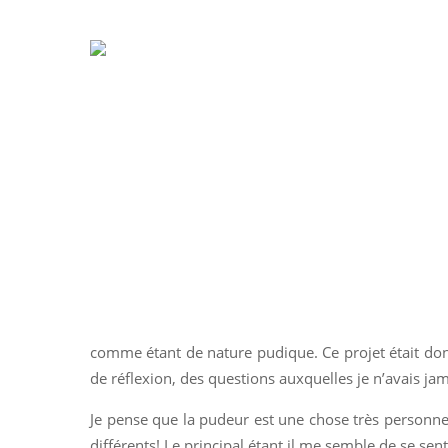
comme étant de nature pudique. Ce projet était don
de réflexion, des questions auxquelles je n’avais ja
Je pense que la pudeur est une chose très personnell
différents!
Le principal étant il me semble de se sen