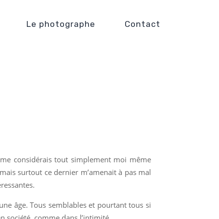
Le photographe
Contact
r je me considérais tout simplement moi même
 mais surtout ce dernier m’amenait à pas mal
éressantes.
eune âge. Tous semblables et pourtant tous si
en société, comme dans l’intimité.