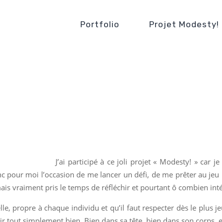
Portfolio
Projet Modesty!
J’ai participé à ce joli projet « Modesty! » ca
c pour moi l’occasion de me lancer un défi, de me prêter au jeu
mais vraiment pris le temps de réfléchir et pourtant ô combien int
e, propre à chaque individu et qu’il faut respecter dès le plus j
tir tout simplement bien. Bien dans sa tête, bien dans son corps, 