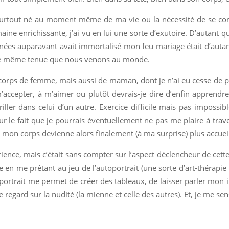
surtout né au moment même de ma vie ou la nécessité de se con
ine enrichissante, j’ai vu en lui une sorte d’exutoire. D’autant q
nées auparavant avait immortalisé mon feu mariage était d’auta
ette même tenue que nous venons au monde.
corps de femme, mais aussi de maman, dont je n’ai eu cesse de 
’accepter, à m’aimer ou plutôt devrais-je dire d’enfin apprendr
ller dans celui d’un autre.
Exercice difficile mais pas impossib
ur le fait que je pourrais éventuellement ne pas me plaire à trav
 mon corps devienne alors finalement (à ma surprise) plus accuei
rience, mais c’était sans compter sur l’aspect déclencheur de cette 
age en me prêtant au jeu de l’autoportrait (une sorte d’art-thérapi
ortrait me permet de créer des tableaux, de laisser parler mon 
 regard sur la nudité (la mienne et celle des autres). Et, je me s