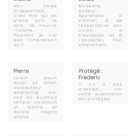
Mon corps
Modestie,
m’appartient,
pudeur…
C’est moi qui en
Apprendre à
prend soin, le
s’aimer, à se
lave, le nourris,
réapproprier son
l’habille…
corps, à
Pourtant je n’ai
s’accepter et à
pas l’impression
l’accepter, tout
qu’il
simplement.
Pierre
Protégé :
Frederic
Lorem ipsum
dolor sit amet,
Il n’y a pas
consectetur
d’extrait, car
adipiscing elit,
cette publication
sed do eiusmod
est protégée.
tempor incididunt
ut labore et
dolore magna
aliqua.