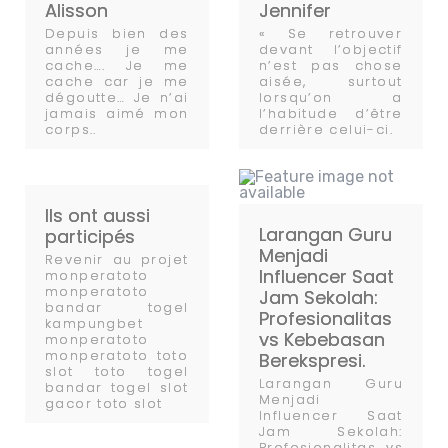
Alisson
Jennifer
Depuis bien des
« Se retrouver
années je me
devant l’objectif
cache…. Je me
n’est pas chose
cache car je me
aisée, surtout
dégoutte… Je n’ai
lorsqu’on a
jamais aimé mon
l’habitude d’être
corps..
derrière celui-ci.
Ils ont aussi
Larangan Guru
participés
Menjadi
Revenir au projet
Influencer Saat
monperatoto
monperatoto
Jam Sekolah:
bandar togel
Profesionalitas
kampungbet
vs Kebebasan
monperatoto
monperatoto toto
Berekspresi.
slot toto togel
Larangan Guru
bandar togel slot
Menjadi
gacor toto slot
Influencer Saat
Jam Sekolah:
Profesionalitas vs