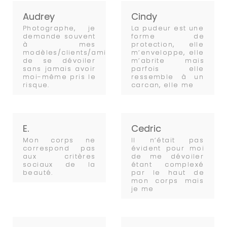
Audrey
Cindy
Photographe, je
La pudeur est une
demande souvent
forme de
à mes
protection, elle
modèles/clients/amis
m’enveloppe, elle
de se dévoiler
m’abrite mais
sans jamais avoir
parfois elle
moi-même pris le
ressemble à un
risque.
carcan, elle me
E.
Cedric
Mon corps ne
Il n’était pas
correspond pas
évident pour moi
aux critères
de me dévoiler
sociaux de la
étant complexé
beauté.
par le haut de
mon corps mais
je me