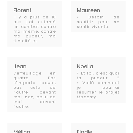
Florent
Maureen
Il y a plus de 10
« Besoin de
ans j’ai entamé
souffrir pour se
un combat contre
sentir vivante.
moi même, contre
ma pudeur, ma
timidité et
Jean
Noelia
L’effeuillage en
« Et toi, c’est quoi
quatre Pas
ta pudeur ?
n’importe lequel,
» Voilà comment
pas celui de
je pourrai
l’autre devant
résumer le projet
moi, non, celui de
Modesty.
moi devant
l’autre.
Mélina
Elodie