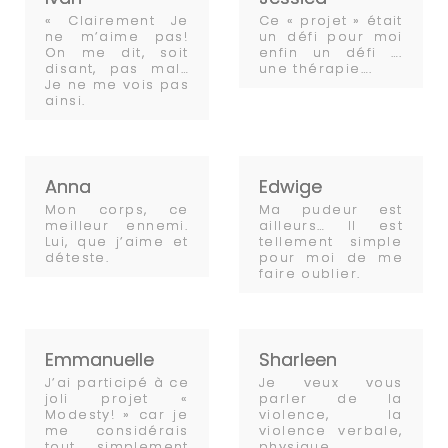
« Clairement Je
Ce « projet » était
ne m’aime pas!
un défi pour moi
On me dit, soit
enfin un défi ….
disant, pas mal…
une thérapie….
Je ne me vois pas
ainsi.
Anna
Edwige
Mon corps, ce
Ma pudeur est
meilleur ennemi.
ailleurs… Il est
Lui, que j’aime et
tellement simple
déteste.
pour moi de me
faire oublier.
Emmanuelle
Sharleen
J’ai participé à ce
Je veux vous
joli projet «
parler de la
Modesty! » car je
violence, la
me considérais
violence verbale,
tout simplement
physique,