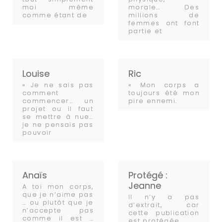
moi même
morale… Des
comme étant de
millions de
femmes ont font
partie et
Louise
Ric
« Je ne sais pas
« Mon corps a
comment
toujours été mon
commencer… un
pire ennemi.
projet ou il faut
se mettre à nue…
je ne pensais pas
pouvoir
Anaïs
Protégé :
Jeanne
A toi mon corps,
que je n’aime pas
Il n’y a pas
… ou plutôt que je
d’extrait, car
n’accepte pas
cette publication
comme il est …
est protégée.