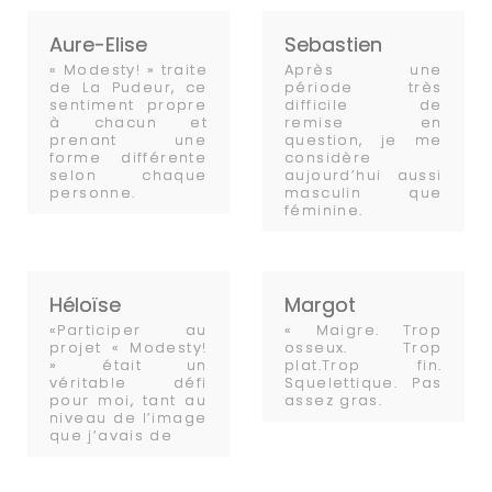
Aure-Elise
Sebastien
« Modesty! » traite
Après une
de La Pudeur, ce
période très
sentiment propre
difficile de
à chacun et
remise en
prenant une
question, je me
forme différente
considère
selon chaque
aujourd’hui aussi
personne.
masculin que
féminine.
Héloïse
Margot
«Participer au
« Maigre. Trop
projet « Modesty!
osseux. Trop
» était un
plat.Trop fin.
véritable défi
Squelettique. Pas
pour moi, tant au
assez gras.
niveau de l’image
que j’avais de