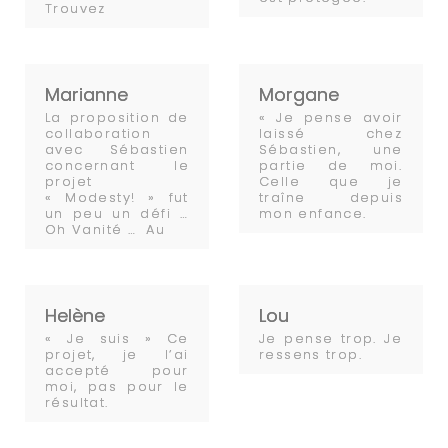
Trouvez
Marianne
Morgane
La proposition de
« Je pense avoir
collaboration
laissé chez
avec Sébastien
Sébastien, une
concernant le
partie de moi.
projet
Celle que je
« Modesty! » fut
traîne depuis
un peu un défi …
mon enfance.
Oh Vanité … Au
Helène
Lou
« Je suis » Ce
Je pense trop. Je
projet, je l’ai
ressens trop.
accepté pour
moi, pas pour le
résultat.