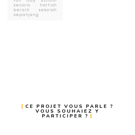
Full Day School
secara harfiah
berarti sekolah
sepanjang
CE PROJET VOUS PARLE ?
VOUS SOUHAIEZ Y
PARTICIPER ?