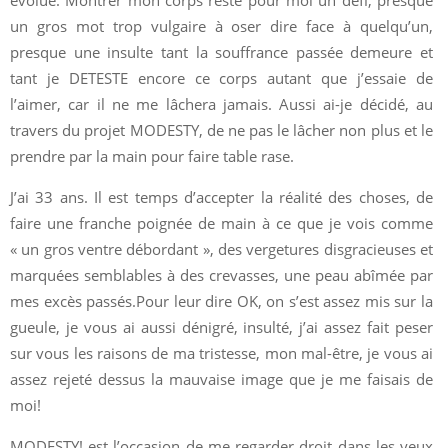
évolué. Montrer mon corps reste pour moi un défi, presque
un gros mot trop vulgaire à oser dire face à quelqu’un,
presque une insulte tant la souffrance passée demeure et
tant je DETESTE encore ce corps autant que j’essaie de
l’aimer, car il ne me lâchera jamais. Aussi ai-je décidé, au
travers du projet MODESTY, de ne pas le lâcher non plus et le
prendre par la main pour faire table rase.
J’ai 33 ans. Il est temps d’accepter la réalité des choses, de
faire une franche poignée de main à ce que je vois comme
« un gros ventre débordant », des vergetures disgracieuses et
marquées semblables à des crevasses, une peau abîmée par
mes excès passés.Pour leur dire OK, on s’est assez mis sur la
gueule, je vous ai aussi dénigré, insulté, j’ai assez fait peser
sur vous les raisons de ma tristesse, mon mal-être, je vous ai
assez rejeté dessus la mauvaise image que je me faisais de
moi!
MODESTY! est l’occasion de me regarder droit dans les yeux